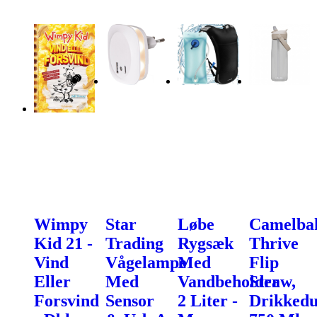
Wimpy
Star
Løbe
Camelba
Kid 21 -
Trading
Rygsæk
Thrive
Vind
Vågelampe
Med
Flip
Eller
Med
Vandbeholder
Straw,
Forsvind
Sensor
2 Liter -
Drikkedu