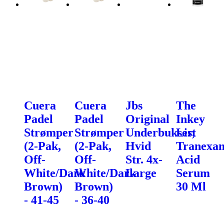
Cuera
Cuera
Jbs
The
Padel
Padel
Original
Inkey
Strømper
Strømper
Underbukser,
List
(2-Pak,
(2-Pak,
Hvid
Tranexa
Off-
Off-
Str. 4x-
Acid
White/Dark
White/Dark
Large
Serum
Brown)
Brown)
30 Ml
- 41-45
- 36-40