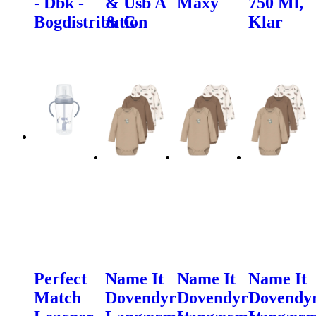
- Dbk -
& Usb A
Maxy
750 Ml,
Bogdistribution
& C
Klar
Perfect
Name It
Name It
Name It
Match
Dovendyr
Dovendyr
Dovendy