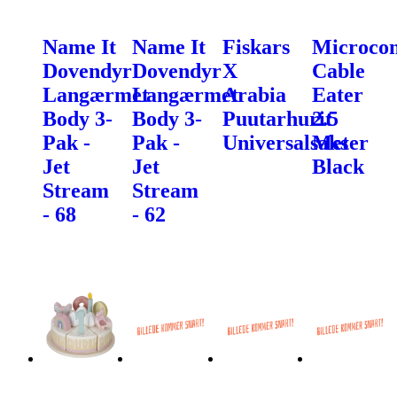
Name It
Name It
Fiskars
Microcon
Dovendyr
Dovendyr
X
Cable
Langærmet
Langærmet
Arabia
Eater
Body 3-
Body 3-
Puutarhurit
2.5
Pak -
Pak -
Universalsaks
Meter
Jet
Jet
Black
Stream
Stream
- 68
- 62