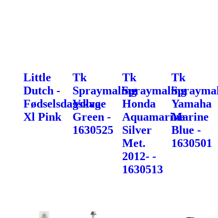
Little
Tk
Tk
Tk
Dutch -
Spraymaling
Spraymaling
Spraymal
Fødselsdagskage
Volvo
Honda
Yamaha
Xl Pink
Green -
Aquamarine
Marine
1630525
Silver
Blue -
Met.
1630501
2012- -
1630513