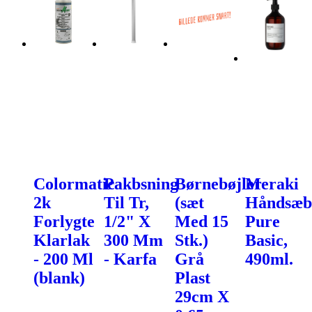
Colormatic
Pakbsning
Børnebøjler
Meraki
2k
Til Tr,
(sæt
Håndsæb
Forlygte
1/2" X
Med 15
Pure
Klarlak
300 Mm
Stk.)
Basic,
- 200 Ml
- Karfa
Grå
490ml.
(blank)
Plast
29cm X