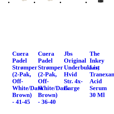
Cuera
Cuera
Jbs
The
Padel
Padel
Original
Inkey
Strømper
Strømper
Underbukser,
List
(2-Pak,
(2-Pak,
Hvid
Tranexa
Off-
Off-
Str. 4x-
Acid
White/Dark
White/Dark
Large
Serum
Brown)
Brown)
30 Ml
- 41-45
- 36-40