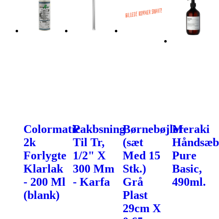
Colormatic
Pakbsning
Børnebøjler
Meraki
2k
Til Tr,
(sæt
Håndsæb
Forlygte
1/2" X
Med 15
Pure
Klarlak
300 Mm
Stk.)
Basic,
- 200 Ml
- Karfa
Grå
490ml.
(blank)
Plast
29cm X