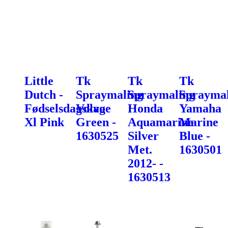
Little
Tk
Tk
Tk
Dutch -
Spraymaling
Spraymaling
Spraymal
Fødselsdagskage
Volvo
Honda
Yamaha
Xl Pink
Green -
Aquamarine
Marine
1630525
Silver
Blue -
Met.
1630501
2012- -
1630513