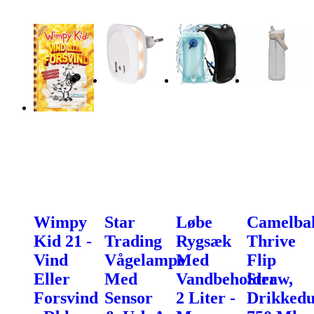
Wimpy
Star
Løbe
Camelba
Kid 21 -
Trading
Rygsæk
Thrive
Vind
Vågelampe
Med
Flip
Eller
Med
Vandbeholder
Straw,
Forsvind
Sensor
2 Liter -
Drikkedu