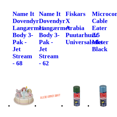
Name It
Name It
Fiskars
Microcon
Dovendyr
Dovendyr
X
Cable
Langærmet
Langærmet
Arabia
Eater
Body 3-
Body 3-
Puutarhurit
2.5
Pak -
Pak -
Universalsaks
Meter
Jet
Jet
Black
Stream
Stream
- 68
- 62