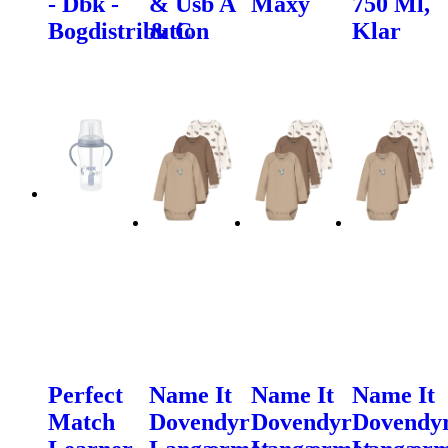
- Dbk -
& Usb A
Maxy
750 Ml,
Bogdistribution
& C
Klar
Perfect
Name It
Name It
Name It
Match
Dovendyr
Dovendyr
Dovendy