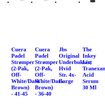
Cuera
Cuera
Jbs
The
Padel
Padel
Original
Inkey
Strømper
Strømper
Underbukser,
List
(2-Pak,
(2-Pak,
Hvid
Tranexa
Off-
Off-
Str. 4x-
Acid
White/Dark
White/Dark
Large
Serum
Brown)
Brown)
30 Ml
- 41-45
- 36-40