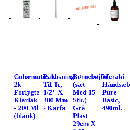
Colormatic
Pakbsning
Børnebøjler
Meraki
2k
Til Tr,
(sæt
Håndsæb
Forlygte
1/2" X
Med 15
Pure
Klarlak
300 Mm
Stk.)
Basic,
- 200 Ml
- Karfa
Grå
490ml.
(blank)
Plast
29cm X