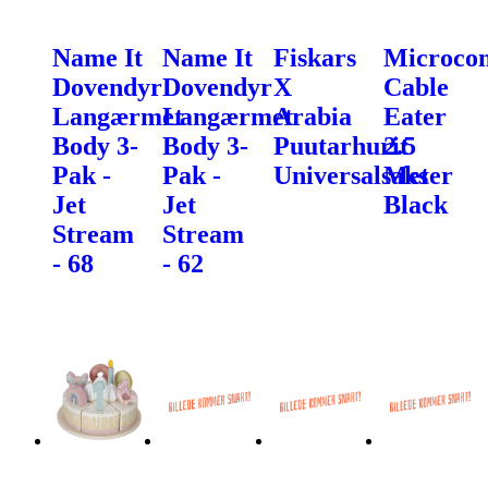
Name It
Name It
Fiskars
Microcon
Dovendyr
Dovendyr
X
Cable
Langærmet
Langærmet
Arabia
Eater
Body 3-
Body 3-
Puutarhurit
2.5
Pak -
Pak -
Universalsaks
Meter
Jet
Jet
Black
Stream
Stream
- 68
- 62