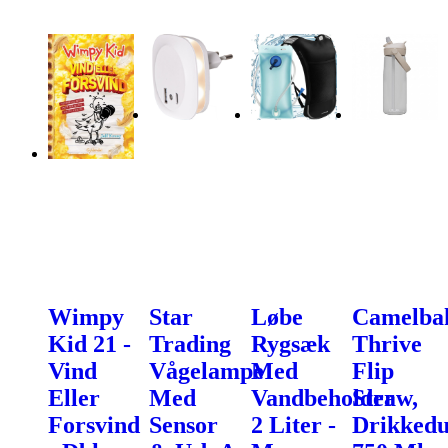
Wimpy
Star
Løbe
Camelba
Kid 21 -
Trading
Rygsæk
Thrive
Vind
Vågelampe
Med
Flip
Eller
Med
Vandbeholder
Straw,
Forsvind
Sensor
2 Liter -
Drikkedu