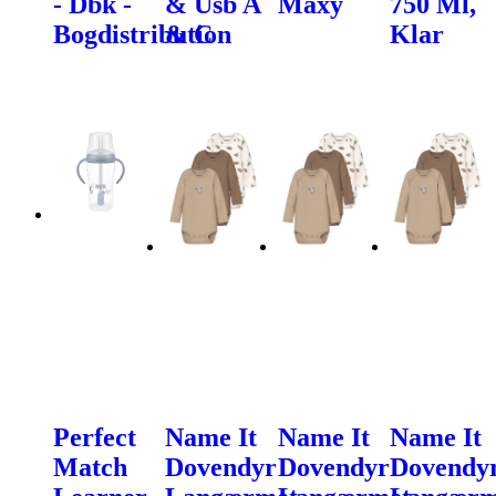
- Dbk -
& Usb A
Maxy
750 Ml,
Bogdistribution
& C
Klar
Perfect
Name It
Name It
Name It
Match
Dovendyr
Dovendyr
Dovendy