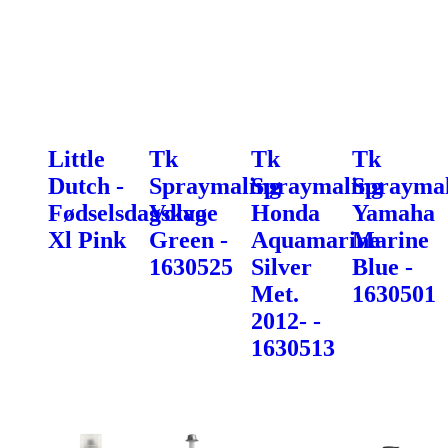
Little
Tk
Tk
Tk
Dutch -
Spraymaling
Spraymaling
Spraymal
Fødselsdagskage
Volvo
Honda
Yamaha
Xl Pink
Green -
Aquamarine
Marine
1630525
Silver
Blue -
Met.
1630501
2012- -
1630513